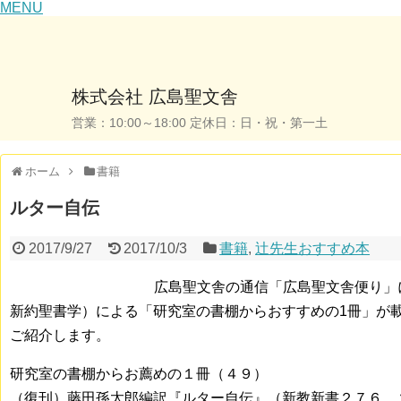
MENU
株式会社 広島聖文舎
営業：10:00～18:00 定休日：日・祝・第一土
ホーム
書籍
ルター自伝
2017/9/27
2017/10/3
書籍
,
辻先生おすすめ本
広島聖文舎の通信「広島聖文舎便り」
新約聖書学）による「研究室の書棚からおすすめの1冊」が
ご紹介します。
研究室の書棚からお薦めの１冊（４９）
（復刊）藤田孫太郎編訳『ルター自伝』（新教新書２７６、