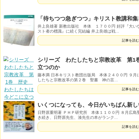
「待ちつつ急ぎつつ」キリスト教講和集
井上良雄著 新教出版社 本体 １７００円 好評『大
スト者の標識』に続く完結編 井上良雄は戦...
記事を読む
シリーズ わたしたちと宗教改革 第1
立つのか
藤本満 日本キリスト教団出版局 本体２４００円 ９
したちと宗教改革の第２巻 聖書 神の言...
記事を読む
いくつになっても、今日がいちばん新し
日野原重明著 ＰＨＰ研究所 本体１１００円 ８月広
き続き、日野原先生、湊先生の本がランク...
記事を読む