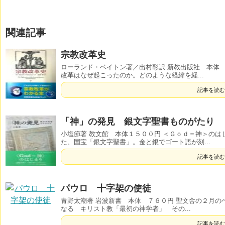
関連記事
宗教改革史
ローランド・ベイトン著／出村彰訳 新教出版社 本体
改革はなぜ起こったのか。どのような経緯を経...
記事を読む
「神」の発見 銀文字聖書ものがたり
小塩節著 教文館 本体１５００円 ＜Ｇｏｄ＝神＞の
た、国宝「銀文字聖書」。金と銀でゴート語が刻...
記事を読む
パウロ 十字架の使徒
青野太潮著 岩波新書 本体 ７６０円 聖文舎の２月の
なる キリスト教「最初の神学者」 その...
記事を読む