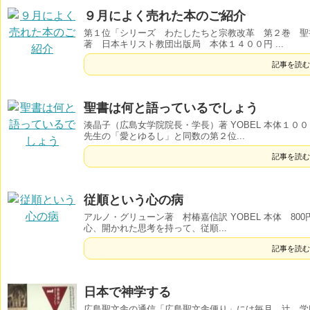
９月によく売れた本のご紹介
第１位「シリーズ わたしたちと宗教改革 第２巻 聖
著 日本キリスト教団出版局 本体１４００円 ...
記事を読む
聖書は何と語っているでしょう
湊晶子（広島女学院院長・学長）著 YOBEL 本体１０
先生の「愛とゆるし」と同数の第２位...
記事を読む
従順という心の病
アルノ・グリューン著 村椿嘉信訳 YOBEL 本体 80
心、開かれた思考を持って、従順...
記事を読む
日本で神学する
広島聖文舎の通信「広島聖文舎便り」には毎月、辻 学