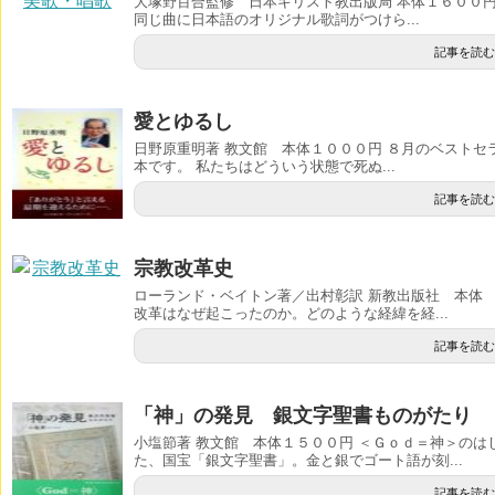
大塚野百合監修 日本キリスト教出版局 本体１６００
同じ曲に日本語のオリジナル歌詞がつけら...
記事を読む
愛とゆるし
日野原重明著 教文館 本体１０００円 ８月のベスト
本です。 私たちはどういう状態で死ぬ...
記事を読む
宗教改革史
ローランド・ベイトン著／出村彰訳 新教出版社 本体
改革はなぜ起こったのか。どのような経緯を経...
記事を読む
「神」の発見 銀文字聖書ものがたり
小塩節著 教文館 本体１５００円 ＜Ｇｏｄ＝神＞の
た、国宝「銀文字聖書」。金と銀でゴート語が刻...
記事を読む