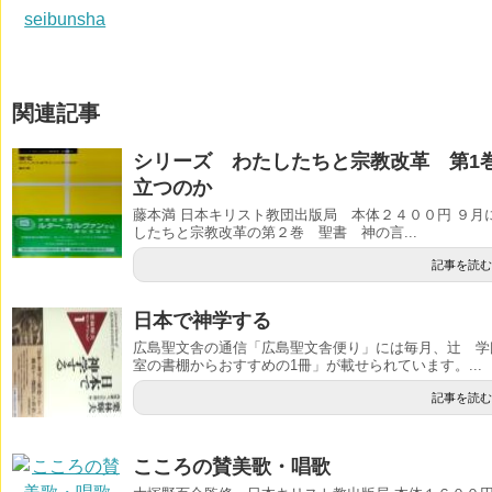
seibunsha
関連記事
シリーズ わたしたちと宗教改革 第1
立つのか
藤本満 日本キリスト教団出版局 本体２４００円 ９
したちと宗教改革の第２巻 聖書 神の言...
記事を読む
日本で神学する
広島聖文舎の通信「広島聖文舎便り」には毎月、辻 学
室の書棚からおすすめの1冊」が載せられています。...
記事を読む
こころの賛美歌・唱歌